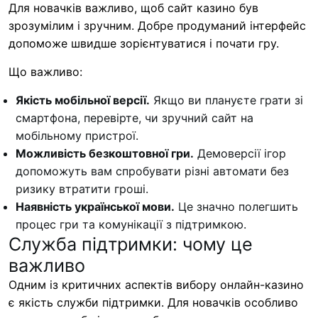
Для новачків важливо, щоб сайт казино був
зрозумілим і зручним. Добре продуманий інтерфейс
допоможе швидше зорієнтуватися і почати гру.
Що важливо:
Якість мобільної версії.
Якщо ви плануєте грати зі
смартфона, перевірте, чи зручний сайт на
мобільному пристрої.
Можливість безкоштовної гри.
Демоверсії ігор
допоможуть вам спробувати різні автомати без
ризику втратити гроші.
Наявність української мови.
Це значно полегшить
процес гри та комунікації з підтримкою.
Служба підтримки: чому це
важливо
Одним із критичних аспектів вибору онлайн-казино
є якість служби підтримки. Для новачків особливо