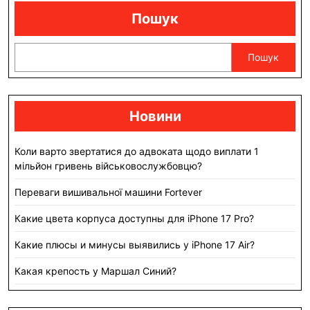
Пошук
Пошук
Новини
Коли варто звертатися до адвоката щодо виплати 1
мільйон гривень військовослужбовцю?
Переваги вишивальної машини Fortever
Какие цвета корпуса доступны для iPhone 17 Pro?
Какие плюсы и минусы выявились у iPhone 17 Air?
Какая крепость у Маршал Синий?