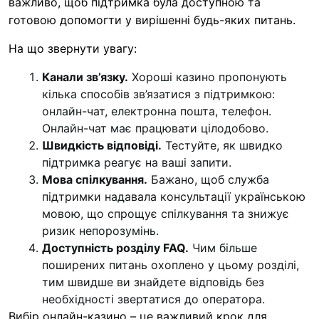
важливо, щоб підтримка була доступною та
готовою допомогти у вирішенні будь-яких питань.
На що звернути увагу:
Канали зв’язку.
Хороші казино пропонують
кілька способів зв’язатися з підтримкою:
онлайн-чат, електронна пошта, телефон.
Онлайн-чат має працювати цілодобово.
Швидкість відповіді.
Тестуйте, як швидко
підтримка реагує на ваші запити.
Мова спілкування.
Бажано, щоб служба
підтримки надавала консультації українською
мовою, що спрощує спілкування та знижує
ризик непорозумінь.
Доступність розділу FAQ.
Чим більше
поширених питань охоплено у цьому розділі,
тим швидше ви знайдете відповідь без
необхідності звертатися до оператора.
Вибір онлайн-казино – це важливий крок для