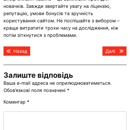
новачків. Завжди звертайте увагу на ліцензію,
репутацію, умови бонусів та зручність
користування сайтом. Не поспішайте з вибором –
краще витратити трохи часу на дослідження, ніж
потім зіткнутися з проблемами.
Навігація
Попередній
Наст
Назад
Далі
записів
запис:
запис
Залиште відповідь
Ваша e-mail адреса не оприлюднюватиметься.
Обов’язкові поля позначені
*
Коментар
*