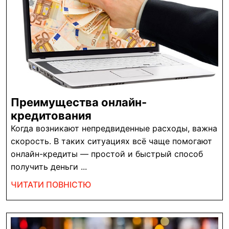
Преимущества онлайн-
Преимущества
кредитования
онлайн-
Когда возникают непредвиденные расходы, важна
кредитования
скорость. В таких ситуациях всё чаще помогают
онлайн-кредиты — простой и быстрый способ
получить деньги ...
ЧИТАТИ
ЧИТАТИ ПОВНІСТЮ
ПОВНІСТЮ