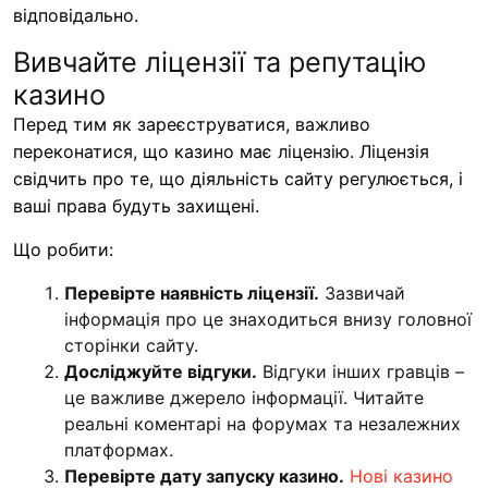
відповідально.
Вивчайте ліцензії та репутацію
казино
Перед тим як зареєструватися, важливо
переконатися, що казино має ліцензію. Ліцензія
свідчить про те, що діяльність сайту регулюється, і
ваші права будуть захищені.
Що робити:
Перевірте наявність ліцензії.
Зазвичай
інформація про це знаходиться внизу головної
сторінки сайту.
Досліджуйте відгуки.
Відгуки інших гравців –
це важливе джерело інформації. Читайте
реальні коментарі на форумах та незалежних
платформах.
Перевірте дату запуску казино.
Нові казино