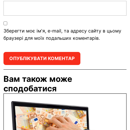
Зберегти моє ім'я, e-mail, та адресу сайту в цьому
браузері для моїх подальших коментарів.
Вам також може
сподобатися