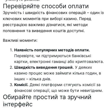
Перевіряйте способи оплати
Зручність і швидкість фінансових операцій – один із
ключових моментів при виборі казино. Перед
реєстрацією важливо дізнатися, які методи
поповнення та виведення коштів доступні.
Важливі моменти:
Наявність популярних методів оплати.
Перевірте, чи підтримуються банківські
картки, електронні гаманці або криптовалюта.
Швидкість виведення грошей.
У деяких
казино процес може займати кілька годин, в
інших – кілька днів.
Комісії.
Деякі платформи стягують комісії за
фінансові операції, що може бути невигідним.
Обирайте простий та зручний
інтерфейс