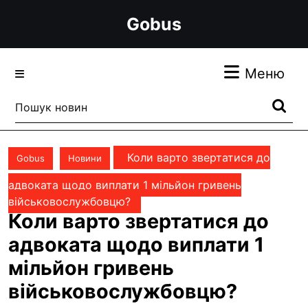
Перейти
Gobus
до
вмісту
Перейти
Ме
Меню
до
вмісту
Пошук:
Коли варто звертатися до
Gobus
Новини
адвоката щодо виплати 1 мільйон гривень
військовослужбовцю?
Коли варто звертатися до
адвоката щодо виплати 1
мільйон гривень
військовослужбовцю?