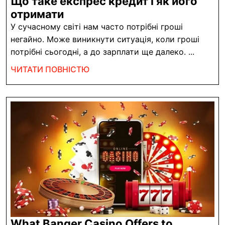
Що таке експрес кредит і як його
Що
отримати
таке
У сучасному світі нам часто потрібні гроші
експрес
негайно. Може виникнути ситуація, коли гроші
кредит
потрібні сьогодні, а до зарплати ще далеко. ...
і
ЧИТАТИ
ЧИТАТИ ПОВНІСТЮ
як
ПОВНІСТЮ
його
отримати
What Banger Casino Offers to