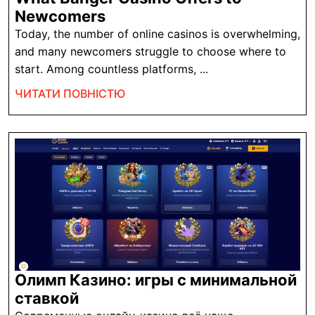
What
Newcomers
Banger
Today, the number of online casinos is overwhelming,
Casino
and many newcomers struggle to choose where to
Offers
start. Among countless platforms, ...
to
ЧИТАТИ
ЧИТАТИ ПОВНІСТЮ
Newcomers
ПОВНІСТЮ
Олимп Казино: игры с минимальной
Олимп
ставкой