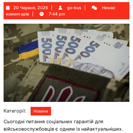
20
go-
20 Червня, 2026
go-bus
Немає
Червня,
bus
коментарів
7:44 pm
2026
Категорії:
Новини
Сьогодні питання соціальних гарантій для
військовослужбовців є одним із найактуальніших.