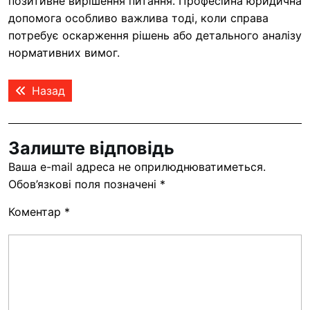
позитивне вирішення питання. Професійна юридична
допомога особливо важлива тоді, коли справа
потребує оскарження рішень або детального аналізу
нормативних вимог.
Навігація
Попередній
Назад
записів
запис:
Залиште відповідь
Ваша e-mail адреса не оприлюднюватиметься.
Обов’язкові поля позначені
*
Коментар
*