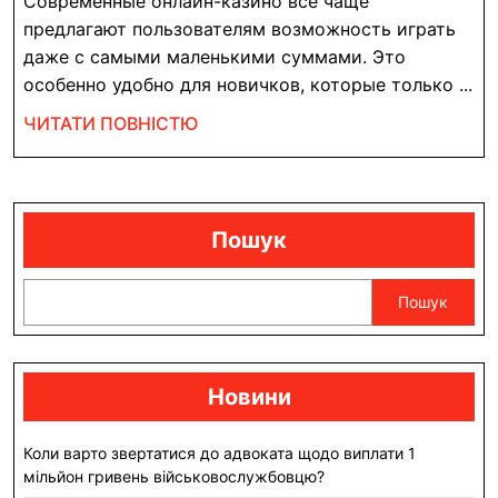
Казино:
Современные онлайн-казино всё чаще
игры
предлагают пользователям возможность играть
с
даже с самыми маленькими суммами. Это
особенно удобно для новичков, которые только ...
минимальной
ставкой
ЧИТАТИ
ЧИТАТИ ПОВНІСТЮ
ПОВНІСТЮ
Пошук
Пошук
Новини
Коли варто звертатися до адвоката щодо виплати 1
мільйон гривень військовослужбовцю?