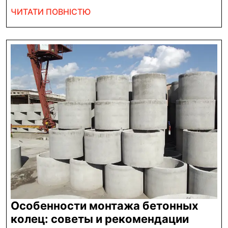
щодо
ЧИТАТИ
ЧИТАТИ ПОВНІСТЮ
виплати
ПОВНІСТЮ
1
мільйон
гривень
військовослу
Особенности монтажа бетонных
Особе
колец: советы и рекомендации