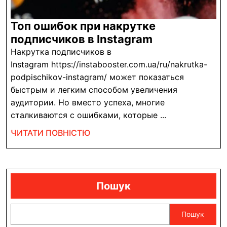
Топ ошибок при накрутке
Топ
подписчиков в Instagram
ошибок
Накрутка подписчиков в
при
Instagram https://instabooster.com.ua/ru/nakrutka-
накрутке
podpischikov-instagram/ может показаться
быстрым и легким способом увеличения
подписчиков
аудитории. Но вместо успеха, многие
в
сталкиваются с ошибками, которые ...
Instagram
ЧИТАТИ
ЧИТАТИ ПОВНІСТЮ
ПОВНІСТЮ
Пошук
Пошук