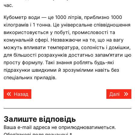
час.
Кубометр води — це 1000 літрів, приблизно 1000
кілограмів і 1 тонна. Це універсальне співвідношення
використовується у побуті, промисловості та
комунальній сфері. Незважаючи на те, що на вагу
можуть впливати температура, солоність і домішки,
для більшості розрахунків достатньо запам’ятати цю
просту формулу. Такі знання роблять будь-які
підрахунки швидкими й зрозумілими навіть без
спеціальних приладів.
Навігація
Попередній
Наст
Назад
Далі
записів
запис:
запис
Залиште відповідь
Ваша e-mail адреса не оприлюднюватиметься.
Обов’язкові поля позначені
*