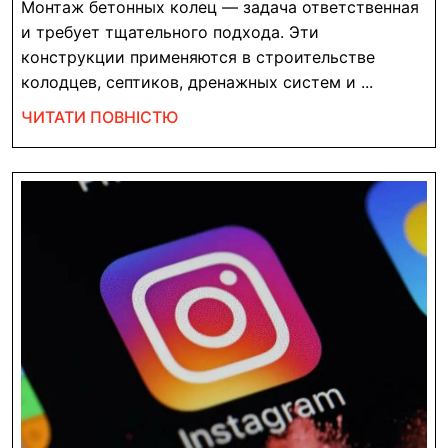
монта
Монтаж бетонных колец — задача ответственная
бетон
и требует тщательного подхода. Эти
колец:
конструкции применяются в строительстве
колодцев, септиков, дренажных систем и ...
совет
и
ЧИТАТИ
ЧИТАТИ ПОВНІСТЮ
реком
ПОВНІСТЮ