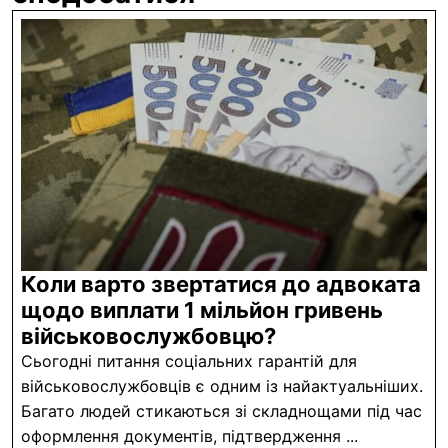
Коли варто звертатися до адвоката
щодо виплати 1 мільйон гривень
Коли
військовослужбовцю?
варто
Сьогодні питання соціальних гарантій для
звертатися
військовослужбовців є одним із найактуальніших.
до
Багато людей стикаються зі складнощами під час
оформлення документів, підтвердження ...
адвоката