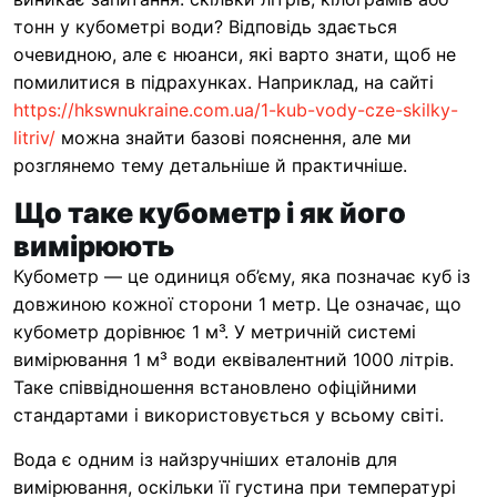
тонн у кубометрі води? Відповідь здається
очевидною, але є нюанси, які варто знати, щоб не
помилитися в підрахунках. Наприклад, на сайті
https://hkswnukraine.com.ua/1-kub-vody-cze-skilky-
litriv/
можна знайти базові пояснення, але ми
розглянемо тему детальніше й практичніше.
Що таке кубометр і як його
вимірюють
Кубометр — це одиниця об’єму, яка позначає куб із
довжиною кожної сторони 1 метр. Це означає, що
кубометр дорівнює 1 м³. У метричній системі
вимірювання 1 м³ води еквівалентний 1000 літрів.
Таке співвідношення встановлено офіційними
стандартами і використовується у всьому світі.
Вода є одним із найзручніших еталонів для
вимірювання, оскільки її густина при температурі